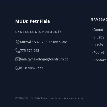
NAVIGA
MUDr. Petr Fiala
Domů
GYNEKOLOG A PORODNÍK
Služby
Mírová 1537, 735 32 Rychvald
O nás
775 572 965
Poprvé 
fiala.gynekologie@centrum.cz
Kontakt
IČO: 48820563
© 2026 MUDr. Petr Fiala. Všechna práva vyhrazena.