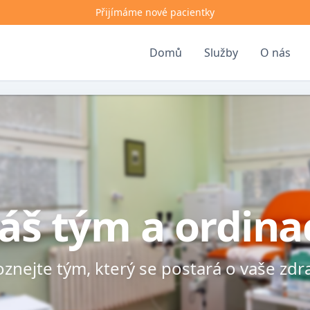
Přijímáme nové pacientky
Domů
Služby
O nás
áš tým a ordina
znejte tým, který se postará o vaše zdr