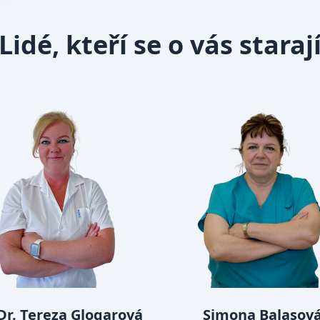
Lidé, kteří se o vás staraj
r. Tereza Glogarová
Simona Balasov