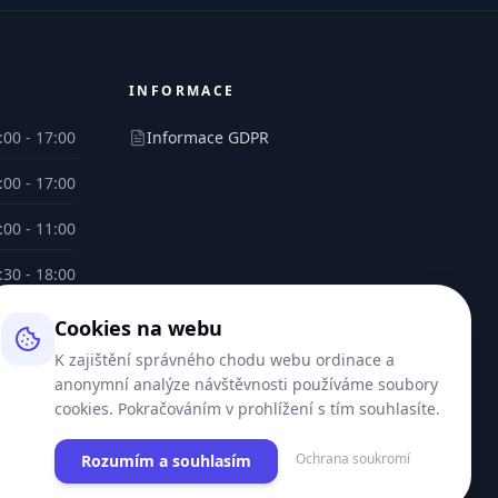
INFORMACE
:00 - 17:00
Informace GDPR
:00 - 17:00
:00 - 11:00
:30 - 18:00
:00 - 10:00
Cookies na webu
K zajištění správného chodu webu ordinace a
anonymní analýze návštěvnosti používáme soubory
cookies. Pokračováním v prohlížení s tím souhlasíte.
Vytvořil
Lajty.cz
Ochrana soukromí
Rozumím a souhlasím