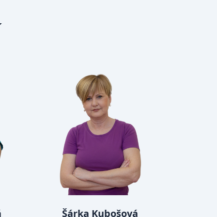
í
á
Šárka Kubošová