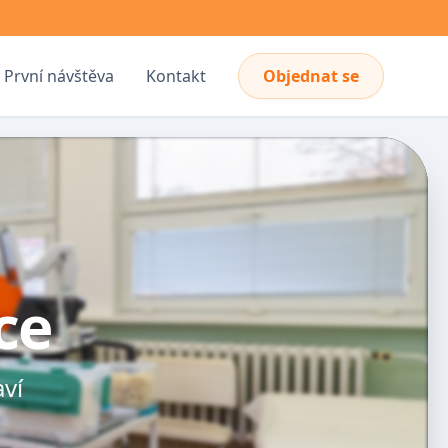
První návštěva
Kontakt
Objednat se
ce
aví