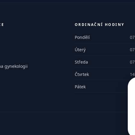
CE
ORDINAČNÍ HODINY
Pondělí
07
Úterý
07
Středa
07
na gynekologii
Čtvrtek
14
Pátek
07